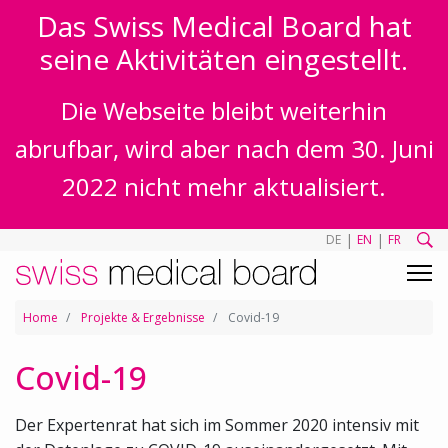
Das Swiss Medical Board hat
seine Aktivitäten eingestellt.
Die Webseite bleibt weiterhin
abrufbar, wird aber nach dem 30. Juni
2022 nicht mehr aktualisiert.
|
|
DE
EN
FR
Home
Projekte & Ergebnisse
Covid-19
Covid-19
Der Expertenrat hat sich im Sommer 2020 intensiv mit