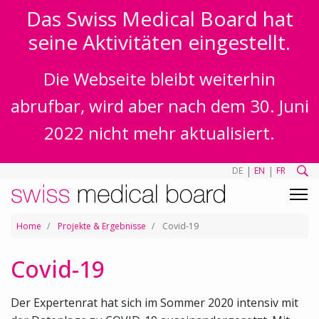
Das Swiss Medical Board hat
seine Aktivitäten eingestellt.
Die Webseite bleibt weiterhin
abrufbar, wird aber nach dem 30. Juni
2022 nicht mehr aktualisiert.
|
|
DE
EN
FR
Home
Projekte & Ergebnisse
Covid-19
Covid-19
Der Expertenrat hat sich im Sommer 2020 intensiv mit