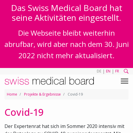
Das Swiss Medical Board hat
seine Aktivitäten eingestellt.
Die Webseite bleibt weiterhin
abrufbar, wird aber nach dem 30. Juni
2022 nicht mehr aktualisiert.
|
|
DE
EN
FR
Home
Projekte & Ergebnisse
Covid-19
Covid-19
Der Expertenrat hat sich im Sommer 2020 intensiv mit