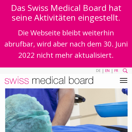
Das Swiss Medical Board hat
seine Aktivitäten eingestellt.
Die Webseite bleibt weiterhin
abrufbar, wird aber nach dem 30. Juni
2022 nicht mehr aktualisiert.
|
|
DE
EN
FR