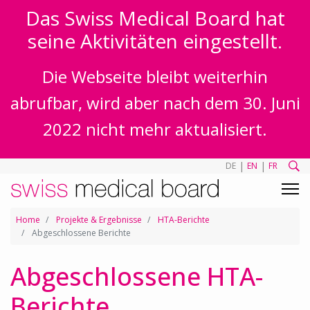
Das Swiss Medical Board hat
seine Aktivitäten eingestellt.
Die Webseite bleibt weiterhin
abrufbar, wird aber nach dem 30. Juni
2022 nicht mehr aktualisiert.
|
|
DE
EN
FR
Home
Projekte & Ergebnisse
HTA-Berichte
Abgeschlossene Berichte
Abgeschlossene HTA-
Berichte